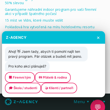
50% slevou
Garantujeme náhradní indoor program pro vaši firemní
akci v případě špatného počasí
15 míst ve Vídni, které musíte vidět
Pokladová hra vytvořená na míru hotelovému resortu
Treasure Hunt pro děti: Zábavná a cenově dostupná
×
Z-AGENCY
aktivita
Štítky
Ahoj! 👋 Jsem tady, abych ti pomohl najít ten
pravý program. Pár otázek a budeš mít jasno.
Vše
cestování
aktuality
finance
Pro koho akci plánuješ?
lokality
příprava akcí
vzdělávání a rozvoj
trendy
víno
zajímavosti
🏢 Firemní tým
👫 Přátelé & rodina
🎓 Škola / studenti
🤝 Klienti / partneři
Menu
Akce
💬