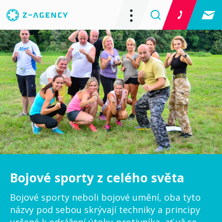
Bojové sporty z celého světa
Bojové sporty neboli bojové umění, oba tyto
názvy pod sebou skrývají techniky a principy