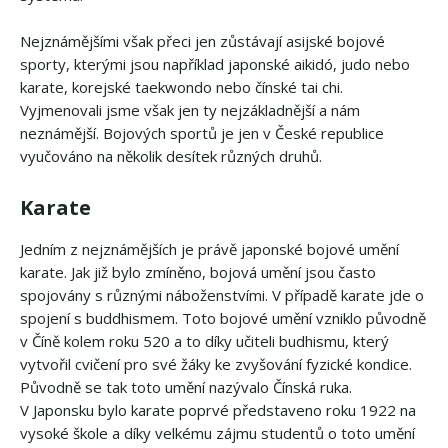
Nejznámějšími však přeci jen zůstávají asijské bojové
sporty, kterými jsou například japonské aikidó, judo nebo
karate, korejské taekwondo nebo čínské tai chi.
Vyjmenovali jsme však jen ty nejzákladnější a nám
neznámější. Bojových sportů je jen v České republice
vyučováno na několik desítek různých druhů.
Karate
Jedním z nejznámějších je právě japonské bojové umění
karate. Jak již bylo zmíněno, bojová umění jsou často
spojovány s různými náboženstvími. V případě karate jde o
spojení s buddhismem. Toto bojové umění vzniklo původně
v Číně kolem roku 520 a to díky učiteli budhismu, který
vytvořil cvičení pro své žáky ke zvyšování fyzické kondice.
Původně se tak toto umění nazývalo Čínská ruka.
V Japonsku bylo karate poprvé představeno roku 1922 na
vysoké škole a díky velkému zájmu studentů o toto umění