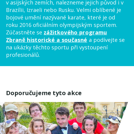
v asijských zemích, nalezneme jejich původ i v
Brazílii, Izraeli nebo Rusku. Velmi oblíbené je
bojové umění nazývané karate, které je od
roku 2016 oficiálním olympijským sportem.
Zúčastněte se
zážitkového programu
Zbraně historické a současné
a podívejte se
na ukázky těchto sportu při vystoupení
profesionálů.
Doporučujeme tyto akce