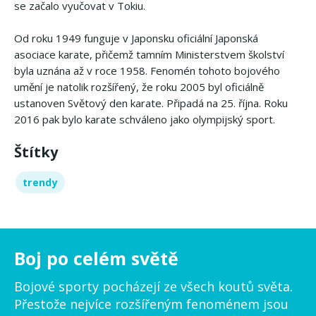
se začalo vyučovat v Tokiu.
Od roku 1949 funguje v Japonsku oficiální Japonská
asociace karate, přičemž tamním Ministerstvem školství
byla uznána až v roce 1958. Fenomén tohoto bojového
umění je natolik rozšířený, že roku 2005 byl oficiálně
ustanoven Světový den karate. Připadá na 25. října. Roku
2016 pak bylo karate schváleno jako olympijský sport.
Štítky
trendy
Boj po celém světě
Bojové sporty pocházejí ze všech koutů světa.
Přestože nejvíce rozšířeným fenoménem jsou