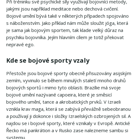
Při tréninku své psychické síly využívají bojovníci metody,
jakými jsou například meditace nebo dechová cvičení.
Bojové umění bývá také v některých případech spojováno
s náboženstvím. Jako příklad nám může sloužit jóga, která
je sama jak bojovým sportem, tak klade velký důraz na
psychiku bojovníka. Jejím hlavním cílem je totiž překovat
nepravé ego.
Kde se bojové sporty vzaly
Přestože jsou bojové sporty obecně přisuzovány asijským
zemím, vyvinulo se během minulých staletí mnoho druhů
bojových sportů i mimo tyto oblasti. Brazílie má svoje
bojové umění nazývané capoeira, které je směsicí
bojového umění, tance a akrobatických prvků. V Izraeli
vznikla krav maga, která se zabývá převážně sebeobranou
a používají ji dokonce i složky Izraelských ozbrojených sil. A
najdou se i bojové sporty, které vznikaly v Evropě. Antické
Řecko má pankrátion a v Rusko zase nalezneme sambu si
systemu.