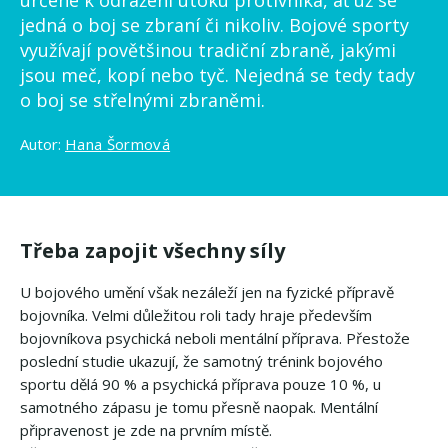
určené k odrážení útoku protivníka, ať už se
jedná o boj se zbraní či nikoliv. Bojové sporty
využívají povětšinou tradiční zbraně, jakými
jsou meč, kopí nebo tyč. Nejedná se tedy tady
o boj se střelnými zbraněmi.
Autor:
Hana Šormová
Třeba zapojit všechny síly
U bojového umění však nezáleží jen na fyzické přípravě
bojovníka. Velmi důležitou roli tady hraje především
bojovníkova psychická neboli mentální příprava. Přestože
poslední studie ukazují, že samotný trénink bojového
sportu dělá 90 % a psychická příprava pouze 10 %, u
samotného zápasu je tomu přesně naopak. Mentální
připravenost je zde na prvním místě.