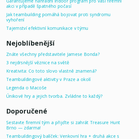
Garantujeme náhradní indoor program pro vaši firemní
akci v případě špatného počasí
Jak teambuilding pomáhá bojovat proti syndromu
vyhoření
Tajemství efektivní komunikace v týmu
Nejoblíbenější
Znáte všechny představitele Jamese Bonda?
3 nejdrsnější věznice na světě
Kreativita: Co toto slovo vlastně znamená?
Teambuildingové aktivity v Praze a okolí
Legenda o Macoše
Únikové hry a jejich tvorba. Zvládne to každý?
Doporučené
Sestavte firemní tým a přijďte si zahrát Treasure Hunt
Brno — zdarma!
Teambuildingový balíček: Venkovní hra + druhá akce s