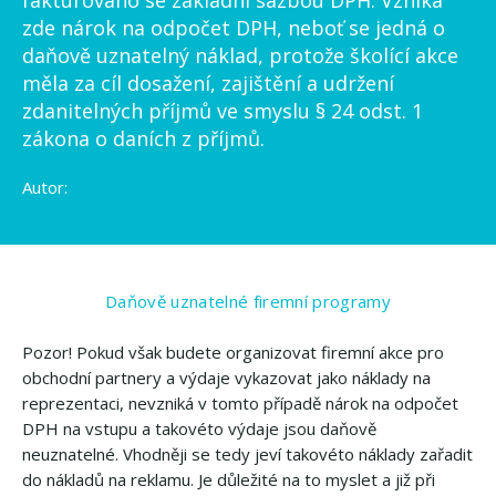
fakturováno se základní sazbou DPH. Vzniká
zde nárok na odpočet DPH, neboť se jedná o
daňově uznatelný náklad, protože školící akce
měla za cíl dosažení, zajištění a udržení
zdanitelných příjmů ve smyslu § 24 odst. 1
zákona o daních z příjmů.
Autor:
Daňově uznatelné firemní programy
Pozor! Pokud však budete organizovat firemní akce pro
obchodní partnery a výdaje vykazovat jako náklady na
reprezentaci, nevzniká v tomto případě nárok na odpočet
DPH na vstupu a takovéto výdaje jsou daňově
neuznatelné. Vhodněji se tedy jeví takovéto náklady zařadit
do nákladů na reklamu. Je důležité na to myslet a již při