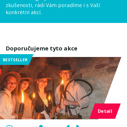
zkušenosti, rádi Vám poradíme i s Vaší
konkrétní akcí.
Doporučujeme tyto akce
BESTSELLER
Detail