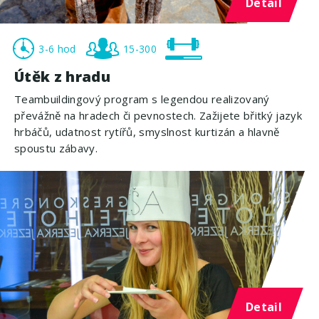
Detail
3-6 hod
15-300
Útěk z hradu
Teambuildingový program s legendou realizovaný
převážně na hradech či pevnostech. Zažijete břitký jazyk
hrbáčů, udatnost rytířů, smyslnost kurtizán a hlavně
spoustu zábavy.
Detail