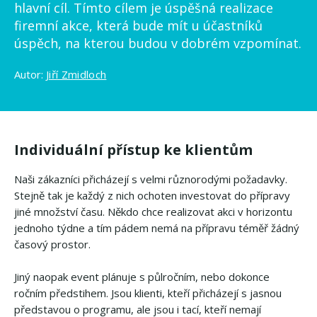
hlavní cíl. Tímto cílem je úspěšná realizace
firemní akce, která bude mít u účastníků
úspěch, na kterou budou v dobrém vzpomínat.
Autor:
Jiří Zmidloch
Individuální přístup ke klientům
Naši zákazníci přicházejí s velmi různorodými požadavky.
Stejně tak je každý z nich ochoten investovat do přípravy
jiné množství času. Někdo chce realizovat akci v horizontu
jednoho týdne a tím pádem nemá na přípravu téměř žádný
časový prostor.
Jiný naopak event plánuje s půlročním, nebo dokonce
ročním předstihem. Jsou klienti, kteří přicházejí s jasnou
představou o programu, ale jsou i tací, kteří nemají