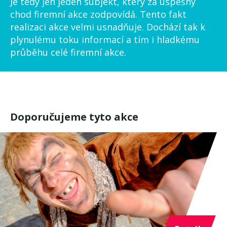
Je tedy jen jeden subjekt, který za úspěšný
chod firemní akce zodpovídá. Tento fakt
realizaci akce velmi usnadňuje. Dochází tak k
plynulému toku informací a tím i hladkému
průběhu celé firemní akce.
Doporučujeme tyto akce