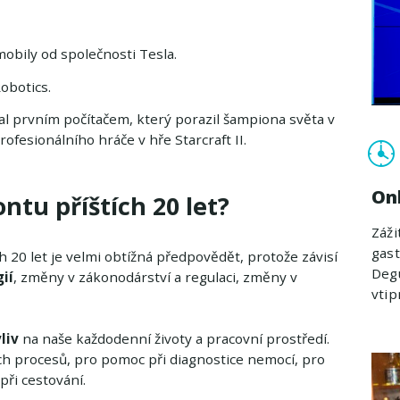
obily od společnosti Tesla.
obotics.
al prvním počítačem, který porazil šampiona světa v
ofesionálního hráče v hře Starcraft II.
On
ntu příštích 20 let?
Záži
gast
h 20 let je velmi obtížná předpovědět, protože závisí
Degu
ií
, změny v zákonodárství a regulaci, změny v
vti
liv
na naše každodenní životy a pracovní prostředí.
ch procesů, pro pomoc při diagnostice nemocí, pro
ři cestování.