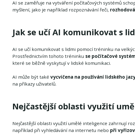
AI se zaměřuje na vytváření počítačových systémů schop
myšlení, jako je například rozpoznávání řeči,
rozhodován
Jak se učí AI komunikovat s li
AI se učí komunikovat s lidmi pomocí tréninku na velkýc
Prostřednictvím tohoto tréninku
se počítačové systé
které se běžně vyskytují v lidské komunikaci.
AI může být také
vycvičena na používání lidského jaz
na příkazy uživatelů.
Nejčastější oblasti využití um
Nejčastější oblasti využití umělé inteligence zahrnují ro
například při vyhledávání na internetu nebo
při vyřizo