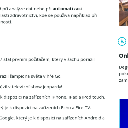
ad při analýze dat nebo při
automatizaci
blasti zdravotnictví, kde se používá například při
ností.
On
 stal prvním počítačem, který v šachu porazil
Degu
poko
azil šampiona světa v hře Go.
zam
zil v televizní show Jeopardy!
k dispozici na zařízeních iPhone, iPad a iPod touch.
 je k dispozici na zařízeních Echo a Fire TV.
oogle, který je k dispozici na zařízeních Android a