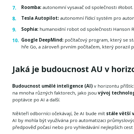
Roomba:
autonomní vysavač od společnosti iRobot.
Tesla Autopilot:
autonomní řídicí systém pro autom
Sophia:
humanoidní robot od společnosti Hanson R
Google DeepMind:
počítačový program, který se st
hře Go, a zároveň prvním počítačem, který porazil pr
Jaká je budoucnost AU v horizo
Budoucnost umělé inteligence (AI)
v horizontu příštíc
na mnoha různých faktorech, jako jsou
vývoj technolog
poptávce po AI a další.
Někteří odborníci očekávají, že AI bude mít
stále větší v
AI by mohla být využívána pro automatizaci průmyslový
předpověď počasí nebo pro vyhledávání nejlepších cest p