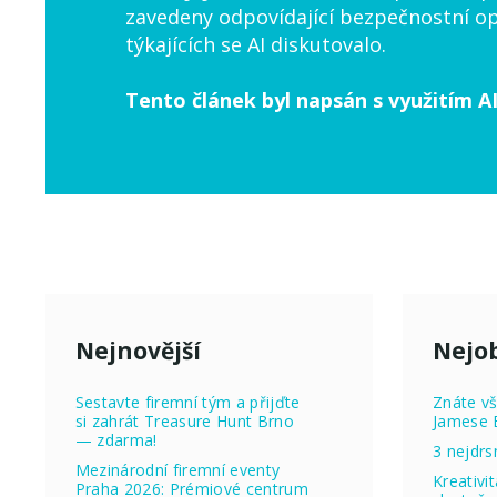
zavedeny odpovídající bezpečnostní op
týkajících se AI diskutovalo.
Tento článek byl napsán s využitím AI
Nejnovější
Nejob
Sestavte firemní tým a přijďte
Znáte vš
si zahrát Treasure Hunt Brno
Jamese 
— zdarma!
3 nejdrs
Mezinárodní firemní eventy
Kreativi
Praha 2026: Prémiové centrum