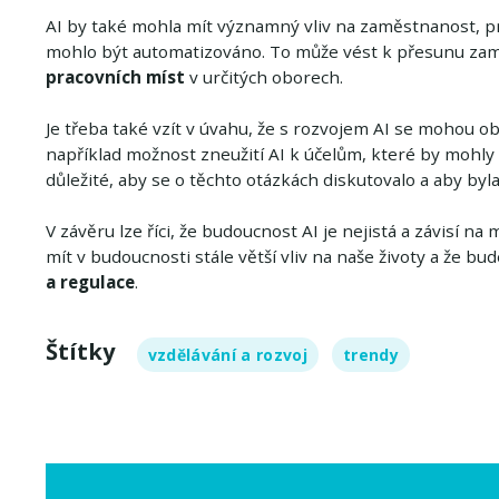
AI by také mohla mít významný vliv na zaměstnanost, pr
mohlo být automatizováno. To může vést k přesunu za
pracovních míst
v určitých oborech.
Je třeba také vzít v úvahu, že s rozvojem AI se mohou ob
například možnost zneužití AI k účelům, které by mohly 
důležité, aby se o těchto otázkách diskutovalo a aby byl
V závěru lze říci, že budoucnost AI je nejistá a závisí na
mít v budoucnosti stále větší vliv na naše životy a že bu
a regulace
.
Štítky
vzdělávání a rozvoj
trendy