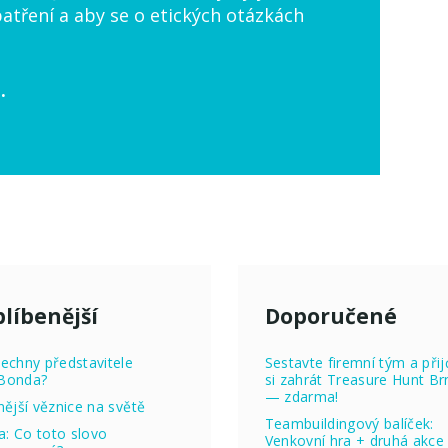
atření a aby se o etických otázkách
.
líbenější
Doporučené
echny představitele
Sestavte firemní tým a přij
Bonda?
si zahrát Treasure Hunt Br
— zdarma!
nější věznice na světě
Teambuildingový balíček:
ta: Co toto slovo
Venkovní hra + druhá akce