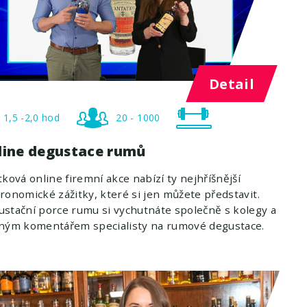
Detail
1,5 -2,0 hod
20 - 1000
line degustace rumů
tková online firemní akce nabízí ty nejhříšnější
ronomické zážitky, které si jen můžete představit.
stační porce rumu si vychutnáte společně s kolegy a
pným komentářem specialisty na rumové degustace.