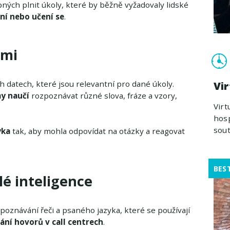
ných plnit úkoly, které by běžně vyžadovaly lidské
í nebo učení se
.
dmi
h datech, které jsou relevantní pro dané úkoly.
Vir
my naučí
rozpoznávat různé slova, fráze a vzory,
Virt
hos
sout
yka
tak, aby mohla odpovídat na otázky a reagovat
BES
ělé inteligence
zpoznávání řeči a psaného jazyka, které se používají
vání hovorů v call centrech
.