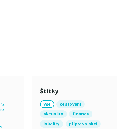
Štítky
Vše
cestování
ďte
no
aktuality
finance
lokality
příprava akcí
 s