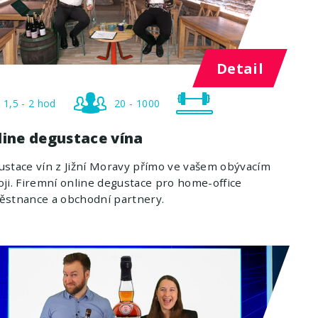
Detail
1,5 - 2 hod
20 - 1000
line degustace vína
stace vín z Jižní Moravy přímo ve vašem obývacím
ji. Firemní online degustace pro home-office
ěstnance a obchodní partnery.