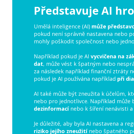
Představuje AI hr
Umělá inteligence (AI)
může představov
pokud není správně nastavena nebo po
mohly poškodit společnost nebo jednot
Například pokud je AI
vycvičena na zá
dat
, může vést k špatným nebo nespr
za následek například finanční ztráty
pokud je AI používána například
při di
AI také může být zneužita k účelům, kt
nebo pro jednotlivce. Například může 
dezinformací
nebo k šíření nenávisti a
Je důležité, aby byla AI nastavena a re
riziko jejího zneužití
nebo špatného použ