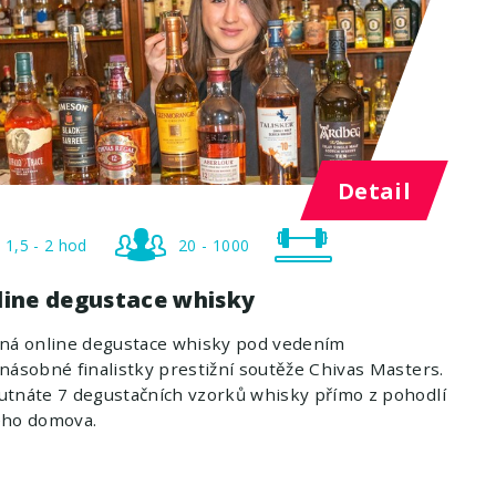
Detail
1,5 - 2 hod
20 - 1000
line degustace whisky
ená online degustace whisky pod vedením
násobné finalistky prestižní soutěže Chivas Masters.
tnáte 7 degustačních vzorků whisky přímo z pohodlí
eho domova.