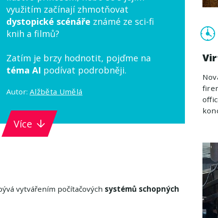
využitím začínají zhmotňovat
dystopické scénáře
známé ze sci-fi
knih a filmů?
Vir
Zatím je brzy hodnotit, pojďme na
téma AI
podívat podrobněji.
Nová
fire
Autor:
Alžběta Umělá
off
konc
Více
zabývá vytvářením počítačových
systémů schopných