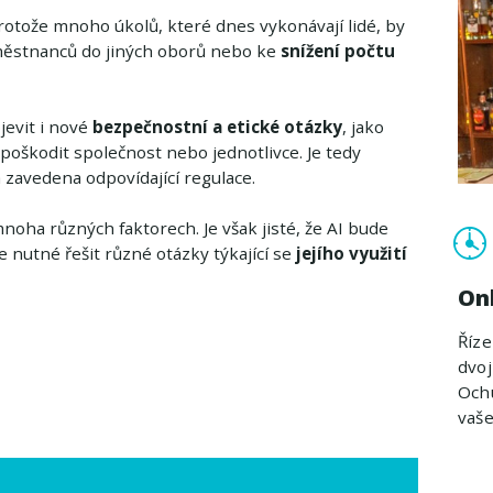
otože mnoho úkolů, které dnes vykonávají lidé, by
městnanců do jiných oborů nebo ke
snížení počtu
jevit i nové
bezpečnostní a etické otázky
, jako
poškodit společnost nebo jednotlivce. Je tedy
a zavedena odpovídající regulace.
 mnoha různých faktorech. Je však jisté, že AI bude
de nutné řešit různé otázky týkající se
jejího využití
On
Říz
dvoj
Ochu
vaš