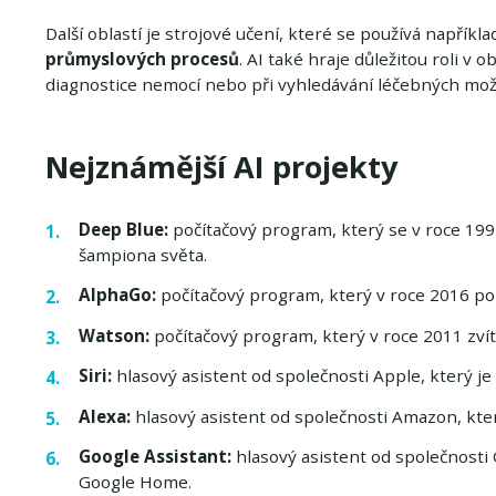
Další oblastí je strojové učení, které se používá napříkl
průmyslových procesů
. AI také hraje důležitou roli v o
diagnostice nemocí nebo při vyhledávání léčebných mož
Nejznámější AI projekty
Deep Blue:
počítačový program, který se v roce 1997
šampiona světa.
AlphaGo:
počítačový program, který v roce 2016 por
Watson:
počítačový program, který v roce 2011 zvítě
Siri:
hlasový asistent od společnosti Apple, který je 
Alexa:
hlasový asistent od společnosti Amazon, který
Google Assistant:
hlasový asistent od společnosti G
Google Home.