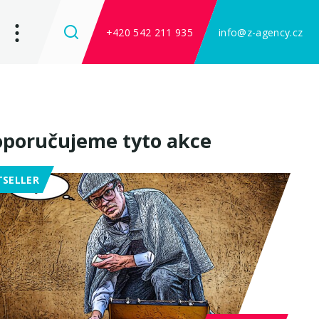
+420 542 211 935
info@z-agency.cz
poručujeme tyto akce
TSELLER