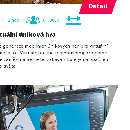
Detail
1 - 2 hod
6 - 3000
tuální úniková hra
 generace mobilních únikových her pro virtuální
mní akce. Virtuální online teambuilding pro home-
ice zaměstnance nebo zábava s kolegy na opačném
i světa.