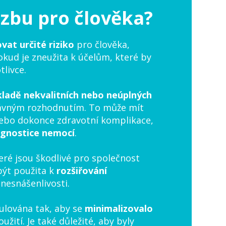
ozbu pro člověka?
at určité riziko
pro člověka,
kud je zneužita k účelům, které by
livce.
kladě nekvalitních nebo neúplných
ávným rozhodnutím. To může mít
 nebo dokonce zdravotní komplikace,
agnostice nemocí
.
eré jsou škodlivé pro společnost
být použita k
rozšiřování
 nesnášenlivosti.
gulována tak, aby se
minimalizovalo
ití. Je také důležité, aby byly