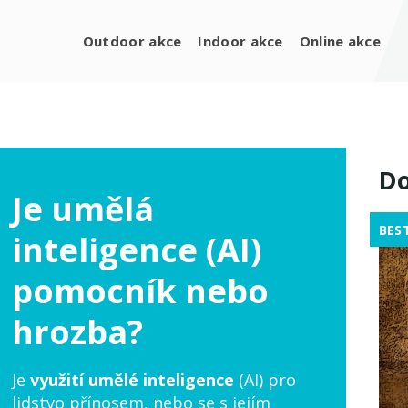
Outdoor akce
Indoor akce
Online akce
Do
Je umělá
BES
inteligence (AI)
pomocník nebo
hrozba?
Je
využití umělé inteligence
(AI) pro
lidstvo přínosem, nebo se s jejím