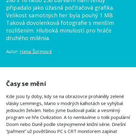
240 s 16 nebo 256 barvami nám tehdy
připadalo jako úžasná počítačová grafika.
Velikost samotných her byla pouhý 1 MB.
Taková dovolenková fotografie s menším
rozlišením. Hluboká minulostí pro hráče
druhého milénia.
Autor:
Hana Šormová
Časy se mění
Kde jsou ty doby, kdy se na obrazovce proháněly zelené
vlásky Lemmings, Mario v modrých kalhotách se vyhýbal
jedoucím želvám. Nebo jsme budovali palác a vesmírný
program ve hře Civilization. A to nemluvíme o tolik populární
Doom nebo Duně podle stejnojmenné knižní série. Dnešní
“pařmeni” už povětšinou PC s CRT monitorem zapínat