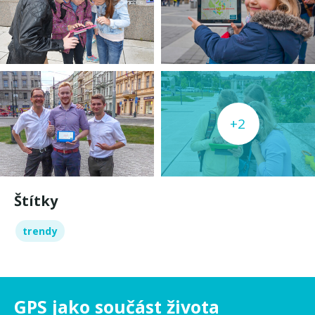
+2
Štítky
trendy
GPS jako součást života