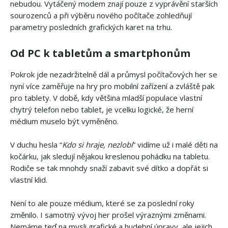
nebudou. Vytáčený modem znají pouze z vyprávění starších
sourozenců a při výběru nového počítače zohledňují
parametry posledních grafických karet na trhu.
Od PC k tabletům a smartphonům
Pokrok jde nezadržitelně dál a průmysl počítačových her se
nyní více zaměřuje na hry pro mobilní zařízení a zvláště pak
pro tablety. V době, kdy většina mladší populace vlastní
chytrý telefon nebo tablet, je vcelku logické, že herní
médium muselo být vyměněno.
V duchu hesla “
Kdo si hraje, nezlobí
” vidíme už i malé děti na
kočárku, jak sledují nějakou kreslenou pohádku na tabletu.
Rodiče se tak mnohdy snaží zabavit své dítko a dopřát si
vlastní klid.
Není to ale pouze médium, které se za poslední roky
změnilo. I samotný vývoj her prošel výraznými změnami.
Nemáme teď na mysli grafické a hudební úpravy, ale jejich