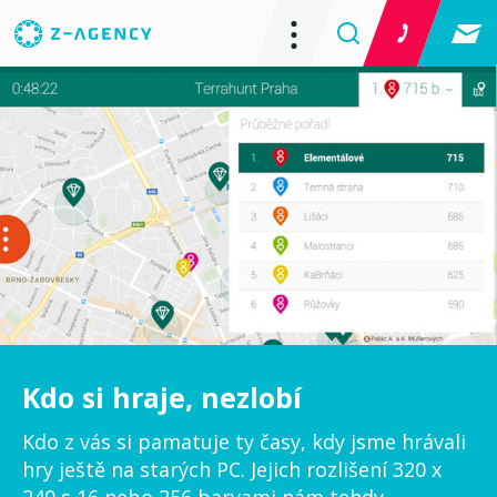
Kdo si hraje, nezlobí
Kdo z vás si pamatuje ty časy, kdy jsme hrávali
hry ještě na starých PC. Jejich rozlišení 320 x