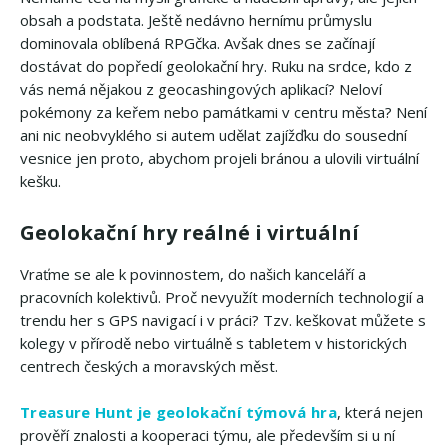
obsah a podstata. Ještě nedávno hernímu průmyslu
dominovala oblíbená RPGčka. Avšak dnes se začínají
dostávat do popředí geolokační hry. Ruku na srdce, kdo z
vás nemá nějakou z geocashingových aplikací? Neloví
pokémony za keřem nebo památkami v centru města? Není
ani nic neobvyklého si autem udělat zajížďku do sousední
vesnice jen proto, abychom projeli bránou a ulovili virtuální
kešku.
Geolokační hry reálné i virtuální
Vraťme se ale k povinnostem, do našich kanceláří a
pracovních kolektivů. Proč nevyužít moderních technologií a
trendu her s GPS navigací i v práci? Tzv. keškovat můžete s
kolegy v přírodě nebo virtuálně s tabletem v historických
centrech českých a moravských měst.
Treasure Hunt je geolokační týmová hra
, která nejen
prověří znalosti a kooperaci týmu, ale především si u ní