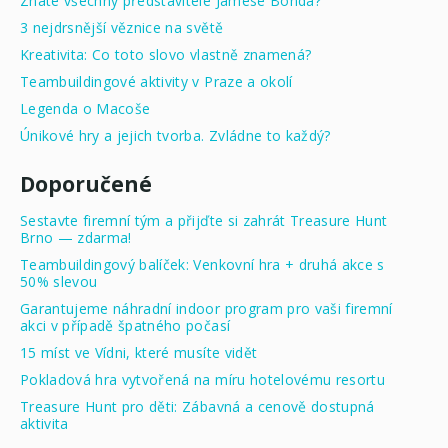
Znáte všechny představitele Jamese Bonda?
3 nejdrsnější věznice na světě
Kreativita: Co toto slovo vlastně znamená?
Teambuildingové aktivity v Praze a okolí
Legenda o Macoše
Únikové hry a jejich tvorba. Zvládne to každý?
Doporučené
Sestavte firemní tým a přijďte si zahrát Treasure Hunt
Brno — zdarma!
Teambuildingový balíček: Venkovní hra + druhá akce s
50% slevou
Garantujeme náhradní indoor program pro vaši firemní
akci v případě špatného počasí
15 míst ve Vídni, které musíte vidět
Pokladová hra vytvořená na míru hotelovému resortu
Treasure Hunt pro děti: Zábavná a cenově dostupná
aktivita