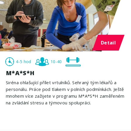
Detail
4-5 hod
10-40
M*A*S*H
Siréna ohlašující přílet vrtulníků. Sehraný tým lékařů a
personálu. Práce pod tlakem v polních podmínkách. Ještě
mnohem více zažijete v programu M*A*S*H zaměřeném
na zvládání stresu a týmovou spolupráci.