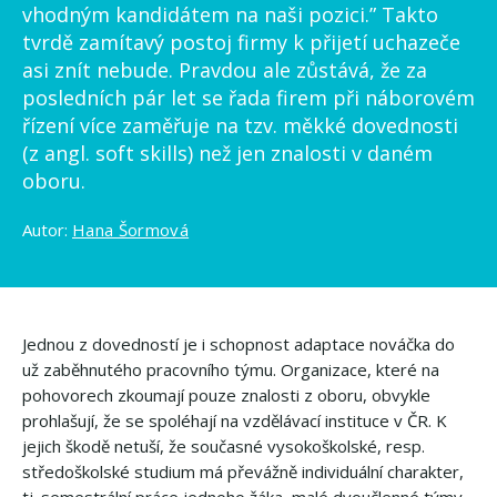
vhodným kandidátem na naši pozici.” Takto
tvrdě zamítavý postoj firmy k přijetí uchazeče
asi znít nebude. Pravdou ale zůstává, že za
posledních pár let se řada firem při náborovém
řízení více zaměřuje na tzv. měkké dovednosti
(z angl. soft skills) než jen znalosti v daném
oboru.
Autor:
Hana Šormová
Jednou z dovedností je i schopnost adaptace nováčka do
už zaběhnutého pracovního týmu. Organizace, které na
pohovorech zkoumají pouze znalosti z oboru, obvykle
prohlašují, že se spoléhají na vzdělávací instituce v ČR. K
jejich škodě netuší, že současné vysokoškolské, resp.
středoškolské studium má převážně individuální charakter,
tj. semestrální práce jednoho žáka, malé dvoučlenné týmy