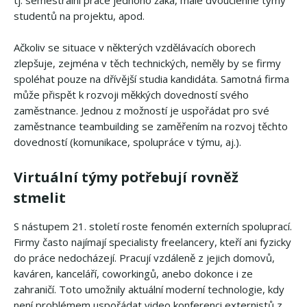
studentů na projektu, apod.
Ačkoliv se situace v některých vzdělávacích oborech
zlepšuje, zejména v těch technických, neměly by se firmy
spoléhat pouze na dřívější studia kandidáta. Samotná firma
může přispět k rozvoji měkkých dovedností svého
zaměstnance. Jednou z možností je uspořádat pro své
zaměstnance teambuilding se zaměřením na rozvoj těchto
dovedností (komunikace, spolupráce v týmu, aj.).
Virtuální týmy potřebují rovněž
stmelit
S nástupem 21. století roste fenomén externích spoluprací.
Firmy často najímají specialisty freelancery, kteří ani fyzicky
do práce nedocházejí. Pracují vzdáleně z jejich domovů,
kaváren, kanceláří, coworkingů, anebo dokonce i ze
zahraničí. Toto umožnily aktuální moderní technologie, kdy
není problémem uspořádat video konferenci externistů z