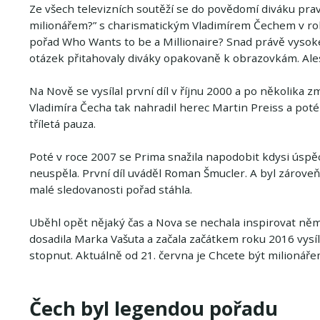
Ze všech televizních soutěží se do povědomí diváku pr
milionářem?” s charismatickým Vladimírem Čechem v rol
pořad Who Wants to be a Millionaire? Snad právě vysok
otázek přitahovaly diváky opakovaně k obrazovkám. Ales
Na Nově se vysílal první díl v říjnu 2000 a po několika
Vladimíra Čecha tak nahradil herec Martin Preiss a poté
tříletá pauza.
Poté v roce 2007 se Prima snažila napodobit kdysi úspě
neuspěla. První díl uváděl Roman Šmucler. A byl zárove
malé sledovanosti pořad stáhla.
Uběhl opět nějaký čas a Nova se nechala inspirovat n
dosadila Marka Vašuta a začala začátkem roku 2016 vysíl
stopnut. Aktuálně od 21. června je Chcete být milionáře
Čech byl legendou pořadu