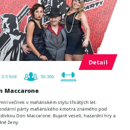
Detail
3-5 hod
50-300
n Maccarone
mní večírek v mafiánském stylu třicátých let.
endární párty mafiánského kmotra známého pod
dívkou Don Maccarone. Bujaré veselí, hazardní hry a
dné ženy.