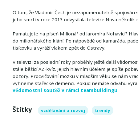
O tom, že Vladimír Čech je nezapomenutelně spojován 
jeho smrti v roce 2013 odvysílala televize Nova několik r
Pamatujete na píseň Milionář od Jaromíra Nohavici? Hlav
do milionářského klání. Po nápovědě od kamaráda, pade
tisícovku a vyráží vlakem zpět do Ostravy.
V televizi za poslední roky proběhly ještě další vědomo
stále běžící AZ-kvíz. Jejich hlavním účelem je spíše pobav
obzory. Procvičování mozku v mladším věku se nám vrací 
vyhneme stařecké demenci. Pokud nemáte odvahu vyrazit
vědomostní soutěž v rámci teambuildingu
.
Štítky
vzdělávání a rozvoj
trendy