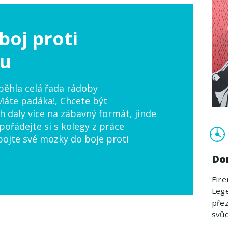
boj proti
ku
oběhla celá řada rádoby
Máte padáka!, Chcete být
h daly více na zábavný formát, jinde
pořádejte si s kolegy z práce
ojte své mozky do boje proti
Do
Fire
Leg
přez
svů