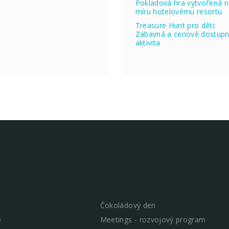
Pokladová hra vytvořená 
míru hotelovému resortu
Treasure Hunt pro děti:
Zábavná a cenově dostup
aktivita
Čokoládový den
e
Meetings - rozvojový program