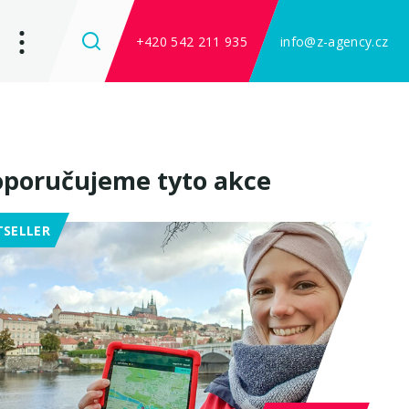
+420 542 211 935
info@z-agency.cz
poručujeme tyto akce
TSELLER