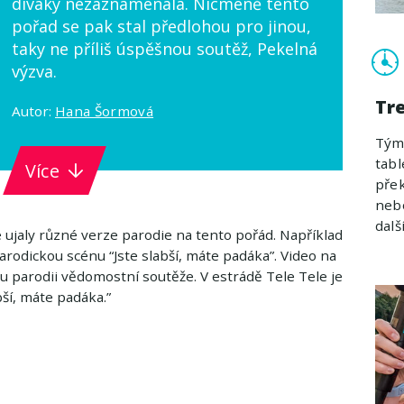
diváky nezaznamenala. Nicméně tento
pořad se pak stal předlohou pro jinou,
taky ne příliš úspěšnou soutěž, Pekelná
výzva.
Tr
Autor:
Hana Šormová
Týmo
tabl
Více
přek
nebo
další
e ujaly různé verze parodie na tento pořád. Například
 parodickou scénu “Jste slabší, máte padáka”. Video na
ou parodii vědomostní soutěže. V estrádě Tele Tele je
í, máte padáka.”