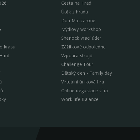
026
Cesta na Hrad
Útěk z hradu
Don Maccarone
e
Mýdlový workshop
Sherlock vrací úder
o krasu
Zážitkové odpoledne
 Hunt
Vzpoura strojů
Challenge Tour
í
Dětský den - Family day
ů
Virtuální úniková hra
mů
Online degustace vína
sky
Work-life Balance