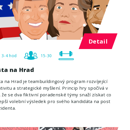
Detail
3-4 hod
15-30
sta na Hrad
a na Hrad je teambuildingový program rozvíjející
tivitu a strategické myšlení. Princip hry spočívá v
 že se dva fiktivní poradenské týmy snaží získat co
epší volební výsledek pro svého kandidáta na post
identa.