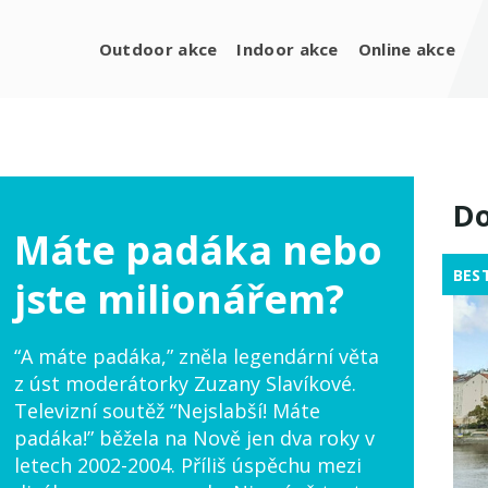
Outdoor akce
Indoor akce
Online akce
Do
Máte padáka nebo
BES
jste milionářem?
“A máte padáka,” zněla legendární věta
z úst moderátorky Zuzany Slavíkové.
Televizní soutěž “Nejslabší! Máte
padáka!” běžela na Nově jen dva roky v
letech 2002-2004. Příliš úspěchu mezi