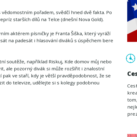
s vědomostním pořadem, svědčí hned dvě fakta. Po
epríz starších dílů na Telce (dnešní Nova Gold).
ním aktérem písničky je Franta Šiška, který vyráží
sát na padesát i hlasování diváků s úspěchem bere
stní soutěže, například Riskuj, Kde domov můj nebo
it, ale pozorný divák si může rozšířit i znalostní
Ce
pak ve staří, kdy je větší pravděpodobnost, že se
 do televize, udělejte si s kolegy podobnou
Cest
krea
tom,
nejl
prez