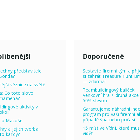
líbenější
Doporučené
echny představitele
Sestavte firemní tým a přij
Bonda?
si zahrát Treasure Hunt Br
— zdarma!
nější věznice na světě
Teambuildingový balíček:
ta: Co toto slovo
Venkovní hra + druhá akce
 znamená?
50% slevou
dingové aktivity v
Garantujeme náhradní ind
okolí
program pro vaši firemní ak
případě špatného počasí
 o Macoše
15 míst ve Vídni, které mus
hry a jejich tvorba.
vidět
to každý?