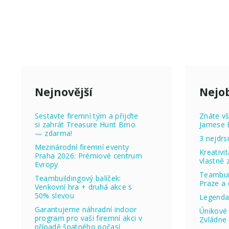
Nejnovější
Nejob
Sestavte firemní tým a přijďte
Znáte vš
si zahrát Treasure Hunt Brno
Jamese 
— zdarma!
3 nejdrs
Mezinárodní firemní eventy
Kreativi
Praha 2026: Prémiové centrum
vlastně
Evropy
Teambuil
Teambuildingový balíček:
Praze a 
Venkovní hra + druhá akce s
50% slevou
Legenda
Garantujeme náhradní indoor
Únikové 
program pro vaši firemní akci v
Zvládne 
případě špatného počasí