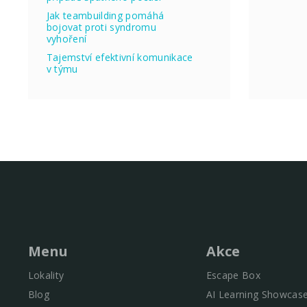
Jak teambuilding pomáhá
bojovat proti syndromu
vyhoření
Tajemství efektivní komunikace
v týmu
Menu
Akce
Lokality
Escape Box
Blog
AI Learning Showcas