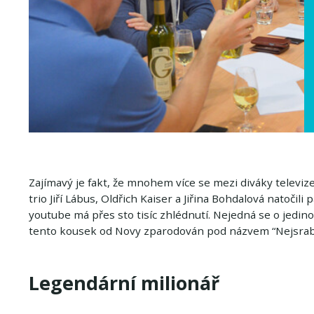
Zajímavý je fakt, že mnohem více se mezi diváky televiz
trio Jiří Lábus, Oldřich Kaiser a Jiřina Bohdalová natočili
youtube má přes sto tisíc zhlédnutí. Nejedná se o jedin
tento kousek od Novy zparodován pod názvem “Nejsrabš
Legendární milionář