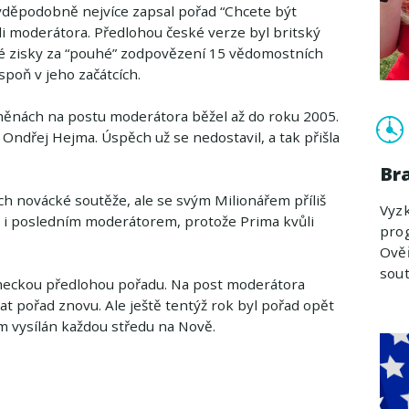
avděpodobně nejvíce zapsal pořad “Chcete být
i moderátora. Předlohou české verze byl britský
é zisky za “pouhé” zodpovězení 15 vědomostních
poň v jeho začátcích.
 změnách na postu moderátora běžel až do roku 2005.
 Ondřej Hejma. Úspěch už se nedostavil, a tak přišla
Br
ch novácké soutěže, ale se svým Milionářem příliš
Vyzk
ň i posledním moderátorem, protože Prima kvůli
prog
Ověř
sout
ěmeckou předlohou pořadu. Na post moderátora
at pořad znovu. Ale ještě tentýž rok byl pořad opět
m vysílán každou středu na Nově.