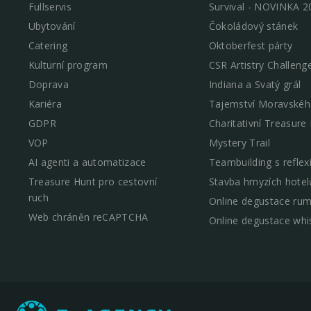
Fullservis
Survival - NOVINKA 2
Ubytování
Čokoládový stánek
Catering
Oktoberfest párty
Kulturní program
CSR Artistry Challeng
Doprava
Indiana a Svatý grál
Kariéra
Tajemství Moravskéh
GDPR
Charitativní Treasure
VOP
Mystery Trail
AI agenti a automatizace
Teambuilding s reflex
Treasure Hunt pro cestovní
Stavba hmyzích hotel
ruch
Online degustace ru
Web chráněn reCAPTCHA
Online degustace whi