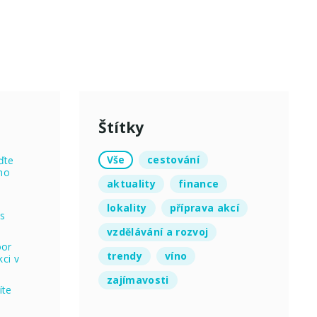
Štítky
Vše
cestování
ďte
no
aktuality
finance
lokality
příprava akcí
 s
vzdělávání a rozvoj
oor
trendy
víno
ci v
zajímavosti
íte