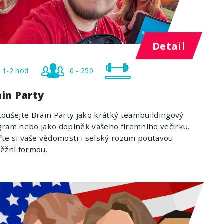
Detail
1-2 hod
6 - 250
ain Party
oušejte Brain Party jako krátký teambuildingový
ram nebo jako doplněk vašeho firemního večírku.
te si vaše vědomosti i selský rozum poutavou
ěžní formou.