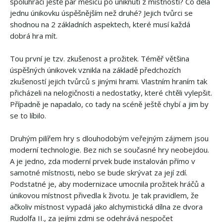
spoluhráči ještě pár měsíců po uniknutí z místnosti? Co dělá
jednu únikovku úspěšnějším než druhé? Jejich tvůrci se
shodnou na 2 základních aspektech, které musí každá
dobrá hra mít.
Tou první je tzv. zkušenost a prožitek. Téměř většina
úspěšných únikovek vznikla na základě předchozích
zkušeností jejich tvůrců s jinými hrami. Vlastním hraním tak
přicházeli na nelogičnosti a nedostatky, které chtěli vylepšit.
Případně je napadalo, co tady na scéně ještě chybí a jim by
se to líbilo.
Druhým pilířem hry s dlouhodobým veřejným zájmem jsou
moderní technologie. Bez nich se současné hry neobejdou.
A je jedno, zda moderní prvek bude instalován přímo v
samotné místnosti, nebo se bude skrývat za její zdí.
Podstatné je, aby modernizace umocnila prožitek hráčů a
únikovou místnost přivedla k životu. Je tak pravidlem, že
ačkoliv místnost vypadá jako alchymistická dílna ze dvora
Rudolfa II., za jejími zdmi se odehrává nespočet