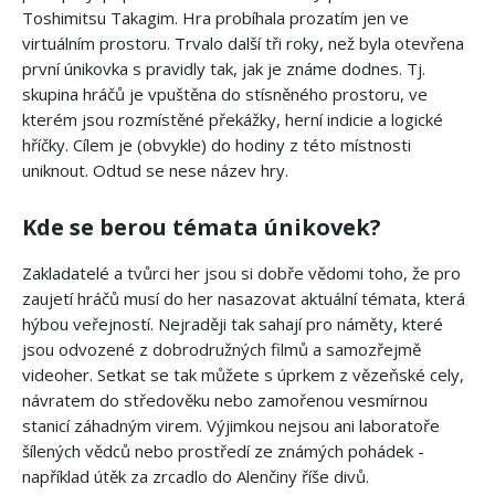
Toshimitsu Takagim. Hra probíhala prozatím jen ve
virtuálním prostoru. Trvalo další tři roky, než byla otevřena
první únikovka s pravidly tak, jak je známe dodnes. Tj.
skupina hráčů je vpuštěna do stísněného prostoru, ve
kterém jsou rozmístěné překážky, herní indicie a logické
hříčky. Cílem je (obvykle) do hodiny z této místnosti
uniknout. Odtud se nese název hry.
Kde se berou témata únikovek?
Zakladatelé a tvůrci her jsou si dobře vědomi toho, že pro
zaujetí hráčů musí do her nasazovat aktuální témata, která
hýbou veřejností. Nejraději tak sahají pro náměty, které
jsou odvozené z dobrodružných filmů a samozřejmě
videoher. Setkat se tak můžete s úprkem z vězeňské cely,
návratem do středověku nebo zamořenou vesmírnou
stanicí záhadným virem. Výjimkou nejsou ani laboratoře
šílených vědců nebo prostředí ze známých pohádek -
například útěk za zrcadlo do Alenčiny říše divů.