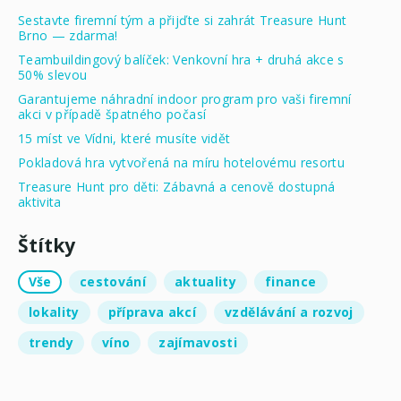
Sestavte firemní tým a přijďte si zahrát Treasure Hunt
Brno — zdarma!
Teambuildingový balíček: Venkovní hra + druhá akce s
50% slevou
Garantujeme náhradní indoor program pro vaši firemní
akci v případě špatného počasí
15 míst ve Vídni, které musíte vidět
Pokladová hra vytvořená na míru hotelovému resortu
Treasure Hunt pro děti: Zábavná a cenově dostupná
aktivita
Štítky
Vše
cestování
aktuality
finance
lokality
příprava akcí
vzdělávání a rozvoj
trendy
víno
zajímavosti