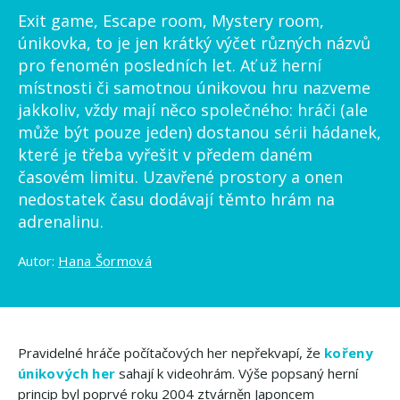
Exit game, Escape room, Mystery room,
únikovka, to je jen krátký výčet různých názvů
pro fenomén posledních let. Ať už herní
místnosti či samotnou únikovou hru nazveme
jakkoliv, vždy mají něco společného: hráči (ale
může být pouze jeden) dostanou sérii hádanek,
které je třeba vyřešit v předem daném
časovém limitu. Uzavřené prostory a onen
nedostatek času dodávají těmto hrám na
adrenalinu.
Autor:
Hana Šormová
Pravidelné hráče počítačových her nepřekvapí, že
kořeny
únikových her
sahají k videohrám. Výše popsaný herní
princip byl poprvé roku 2004 ztvárněn Japoncem