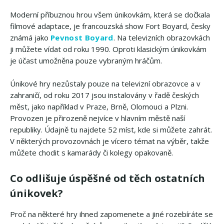
Moderní příbuznou hrou všem únikovkám, která se dočkala
filmové adaptace, je francouzská show Fort Boyard, česky
známá jako
Pevnost Boyard
. Na televizních obrazovkách
ji můžete vídat od roku 1990. Oproti klasickým únikovkám
je účast umožněna pouze vybraným hráčům.
Únikové hry nezůstaly pouze na televizní obrazovce a v
zahraničí, od roku 2017 jsou instalovány v řadě českých
měst, jako například v Praze, Brně, Olomouci a Plzni.
Provozen je přirozeně nejvíce v hlavním městě naší
republiky. Údajně tu najdete 52 míst, kde si můžete zahrát.
V některých provozovnách je vícero témat na výběr, takže
můžete chodit s kamarády či kolegy opakovaně.
Co odlišuje úspěšné od těch ostatních
únikovek?
Proč na některé hry ihned zapomenete a jiné rozebíráte se