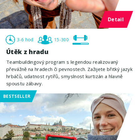
Detail
3-6 hod
15-300
Útěk z hradu
Teambuildingový program s legendou realizovaný
převážně na hradech či pevnostech. Zažijete břitký jazyk
hrbáčů, udatnost rytířů, smyslnost kurtizán a hlavně
spoustu zábavy.
BESTSELLER