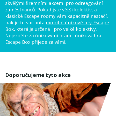
skvělými firemními akcemi pro odreagování
zaměstnanců. Pokud jste větší kolektiv, a
klasické Escape roomy vám kapacitně nestačí,
pak je tu varianta
mobilní únikové hry Escape
Box
,
která je určená i pro velké kolektivy.
Nejezděte za únikovými hrami, úniková hra
Escape Box přijede za vámi.
Doporučujeme tyto akce