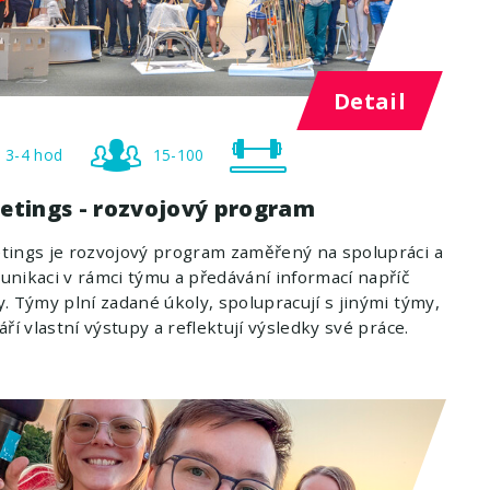
Detail
3-4 hod
15-100
etings - rozvojový program
ings je rozvojový program zaměřený na spolupráci a
nikaci v rámci týmu a předávání informací napříč
. Týmy plní zadané úkoly, spolupracují s jinými týmy,
áří vlastní výstupy a reflektují výsledky své práce.