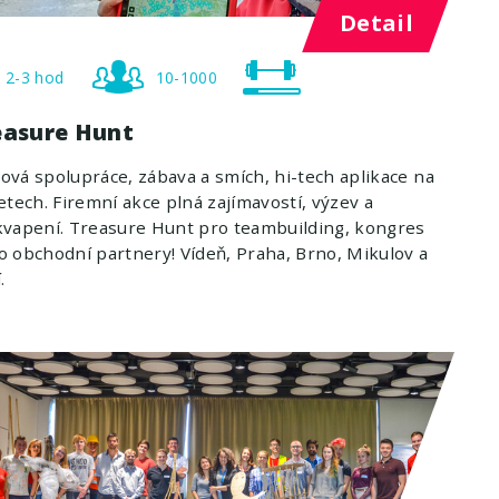
Detail
2-3 hod
10-1000
easure Hunt
vá spolupráce, zábava a smích, hi-tech aplikace na
etech. Firemní akce plná zajímavostí, výzev a
vapení. Treasure Hunt pro teambuilding, kongres
 obchodní partnery! Vídeň, Praha, Brno, Mikulov a
.