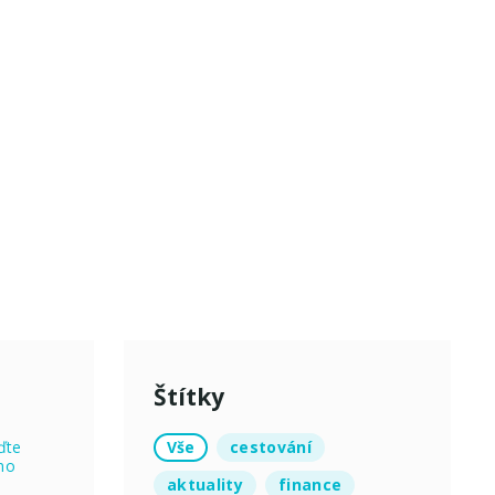
Štítky
Vše
cestování
ďte
no
aktuality
finance