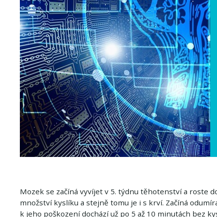
Mozek se začíná vyvíjet v 5. týdnu těhotenství a roste do
množství kyslíku a stejně tomu je i s krví. Začíná odumír
k jeho poškození dochází už po 5 až 10 minutách bez kys