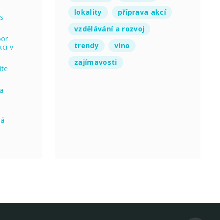
lokality
příprava akcí
 s
vzdělávání a rozvoj
oor
trendy
víno
ci v
zajímavosti
íte
na
ná