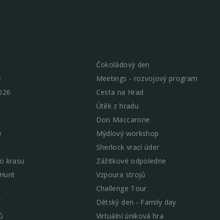
Čokoládový den
e
Meetings - rozvojový program
026
Cesta na Hrad
Útěk z hradu
Don Maccarone
e
Mýdlový workshop
Sherlock vrací úder
o krasu
Zážitkové odpoledne
 Hunt
Vzpoura strojů
Challenge Tour
í
Dětský den - Family day
ů
Virtuální úniková hra