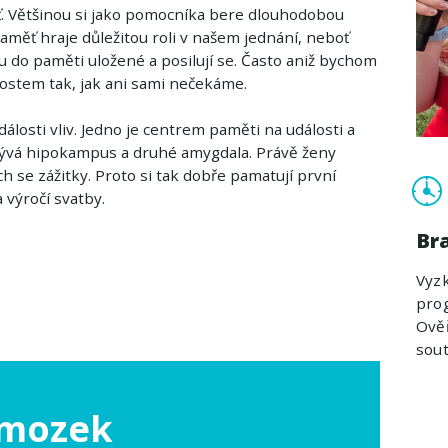
 Většinou si jako pomocníka bere dlouhodobou
paměť hraje důležitou roli v našem jednání, neboť
ou do paměti uložené a posilují se. Často aniž bychom
ostem tak, jak ani sami nečekáme.
álosti vliv. Jedno je centrem paměti na události a
azývá hipokampus a druhé amygdala. Právě ženy
h se zážitky. Proto si tak dobře pamatují první
výročí svatby.
Br
Vyzk
prog
Ověř
sout
 mozek