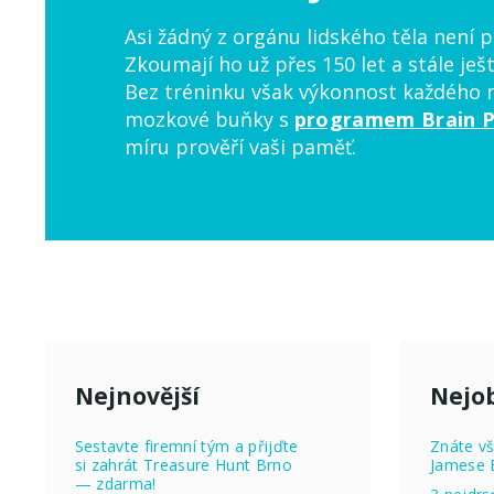
Asi žádný z orgánu lidského těla není 
Zkoumají ho už přes 150 let a stále ješ
Bez tréninku však výkonnost každého m
mozkové buňky s
programem Brain P
míru prověří vaši paměť.
Nejnovější
Nejob
Sestavte firemní tým a přijďte
Znáte vš
si zahrát Treasure Hunt Brno
Jamese 
— zdarma!