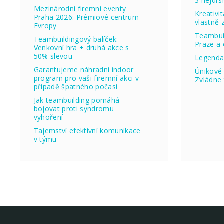
3 nejdrs
Mezinárodní firemní eventy
Kreativi
Praha 2026: Prémiové centrum
vlastně
Evropy
Teambuil
Teambuildingový balíček:
Praze a 
Venkovní hra + druhá akce s
50% slevou
Legenda
Garantujeme náhradní indoor
Únikové 
program pro vaši firemní akci v
Zvládne 
případě špatného počasí
Jak teambuilding pomáhá
bojovat proti syndromu
vyhoření
Tajemství efektivní komunikace
v týmu