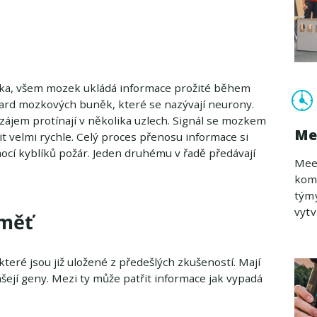
níka, všem mozek ukládá informace prožité během
iard mozkových buněk, které se nazývají neurony.
vzájem protínají v několika uzlech. Signál se mozkem
Me
 velmi rychle. Celý proces přenosu informace si
omocí kyblíků požár. Jeden druhému v řadě předávají
Meet
komu
týmy
vytv
aměť
teré jsou již uložené z předešlých zkušeností. Mají
šejí geny. Mezi ty může patřit informace jak vypadá