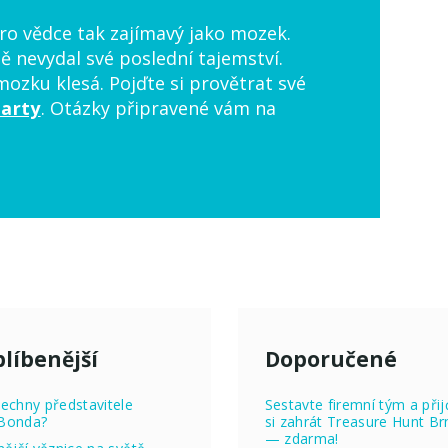
pro vědce tak zajímavý jako mozek.
tě nevydal své poslední tajemství.
ozku klesá. Pojďte si provětrat své
arty
. Otázky připravené vám na
líbenější
Doporučené
echny představitele
Sestavte firemní tým a přij
Bonda?
si zahrát Treasure Hunt Br
— zdarma!