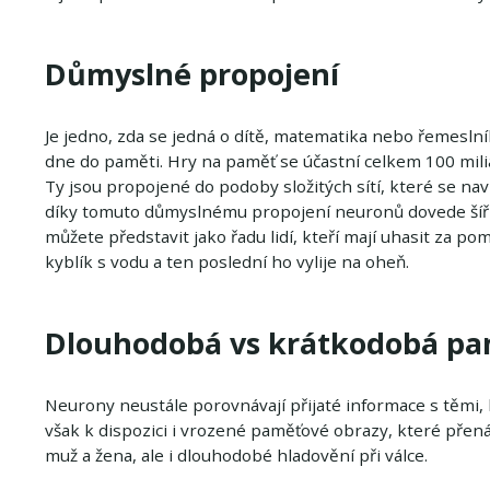
Důmyslné propojení
Je jedno, zda se jedná o dítě, matematika nebo řemesl
dne do paměti. Hry na paměť se účastní celkem 100 mil
Ty jsou propojené do podoby složitých sítí, které se na
díky tomuto důmyslnému propojení neuronů dovede šířit
můžete představit jako řadu lidí, kteří mají uhasit za p
kyblík s vodu a ten poslední ho vylije na oheň.
Dlouhodobá vs krátkodobá p
Neurony neustále porovnávají přijaté informace s těmi, k
však k dispozici i vrozené paměťové obrazy, které přená
muž a žena, ale i dlouhodobé hladovění při válce.