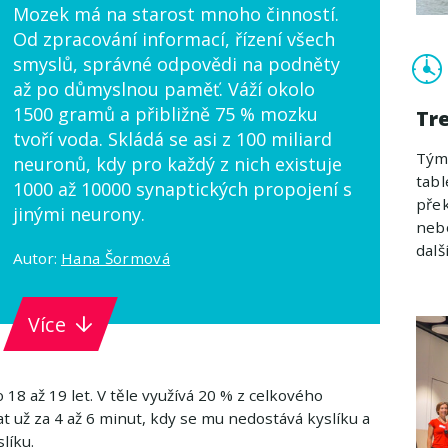
Mozek má na starost mnoho činností.
Od zpracování informací, řízení všech
smyslů, správné odpovědi na podněty
až po důmyslnou paměť. Váží okolo
1500 gramů a přibližně 75 % mozku
Tr
tvoří voda. Skládá se asi z 100 miliard
Týmo
neuronů, kdy pro každý z nich existuje
tabl
1000 až 10000 synaptických propojení s
přek
jinými neurony.
nebo
další
Autor:
Hana Šormová
Více
 18 až 19 let. V těle využívá 20 % z celkového
at už za 4 až 6 minut, kdy se mu nedostává kyslíku a
líku.