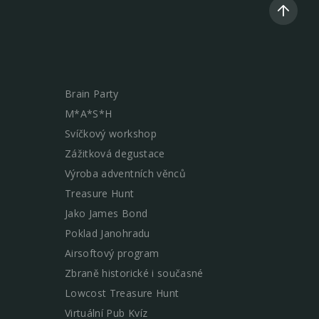
Brain Party
M*A*S*H
Svíčkový workshop
Zážitková degustace
Výroba adventních věnců
Treasure Hunt
Jako James Bond
Poklad Janohradu
Airsoftový program
Zbraně historické i současné
Lowcost Treasure Hunt
Virtuální Pub Kvíz