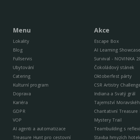
Menu
Akce
Lokality
Escape Box
Blog
AI Learning Showcas
Fullservis
Survival - NOVINKA 2
Ubytování
Čokoládový stánek
Catering
Oktoberfest párty
Kulturní program
CSR Artistry Challeng
Doprava
Indiana a Svatý grál
Kariéra
Tajemství Moravskéh
GDPR
Charitativní Treasure
VOP
Mystery Trail
AI agenti a automatizace
Teambuilding s reflex
Treasure Hunt pro cestovní
Stavba hmyzích hotel