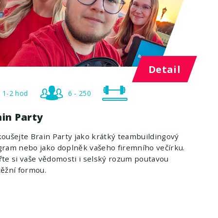
Detail
1-2 hod
6 - 250
ain Party
oušejte Brain Party jako krátký teambuildingový
ram nebo jako doplněk vašeho firemního večírku.
te si vaše vědomosti i selský rozum poutavou
ěžní formou.