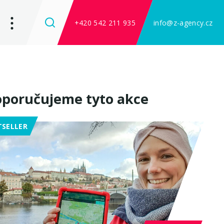
+420 542 211 935
info@z-agency.cz
poručujeme tyto akce
TSELLER