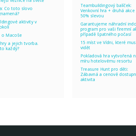
nější věznice na světě
Teambuildingový balíček:
ta: Co toto slovo
Venkovní hra + druhá akce
 znamená?
50% slevou
dingové aktivity v
Garantujeme náhradní ind
okolí
program pro vaši firemní ak
případě špatného počasí
 o Macoše
15 míst ve Vídni, které mus
hry a jejich tvorba.
vidět
to každý?
Pokladová hra vytvořená 
míru hotelovému resortu
Treasure Hunt pro děti:
Zábavná a cenově dostup
aktivita