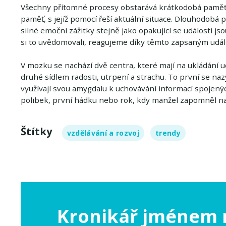
Všechny přítomné procesy obstarává krátkodobá paměť.
paměť, s jejíž pomocí řeší aktuální situace. Dlouhodobá 
silné emoční zážitky stejně jako opakující se události js
si to uvědomovali, reagujeme díky těmto zapsaným udál
V mozku se nachází dvě centra, které mají na ukládání ud
druhé sídlem radosti, utrpení a strachu. To první se n
využívají svou amygdalu k uchovávání informací spojenýc
polibek, první hádku nebo rok, kdy manžel zapomněl na 
Štítky
vzdělávání a rozvoj
trendy
Kronikář jménem