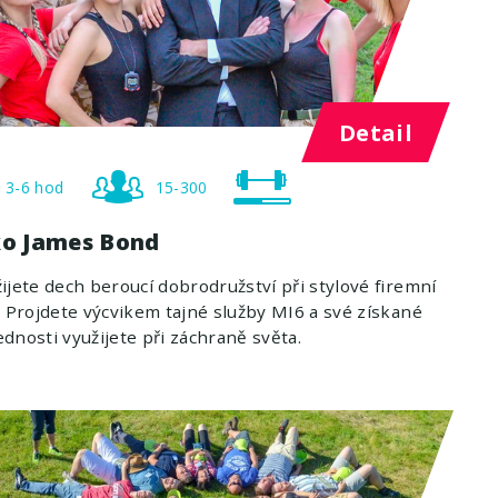
Detail
3-6 hod
15-300
ko James Bond
ijete dech beroucí dobrodružství při stylové firemní
. Projdete výcvikem tajné služby MI6 a své získané
dnosti využijete při záchraně světa.