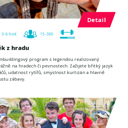
Detail
3-6 hod
15-300
ěk z hradu
mbuildingový program s legendou realizovaný
ážně na hradech či pevnostech. Zažijete břitký jazyk
čů, udatnost rytířů, smyslnost kurtizán a hlavně
stu zábavy.