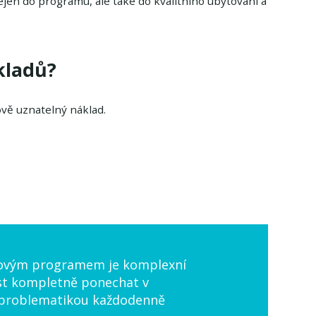
jen do programu, ale také do kvalitního ubytování a
kladů?
ově uznatelný náklad.
ngovým programem je komplexní
ost kompletně ponechat v
o problematikou každodenně