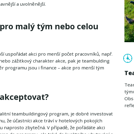
vnější a uvolněnější.
pro malý tým nebo celou
epší uspořádat akci pro menší počet pracovníků, např.
 nebo zážitkový charakter akce, pak je teambulding
ěr programu jsou i finance – akce pro menší tým
Tea
Tea
týmů
 akceptovat?
Obsa
refl
kvalitní teambuildingový program, je dobré investovat
, že účastníci akce tráví v hotelových pokojích
u naprosto zbytečná. V případě, že pořádáte akci