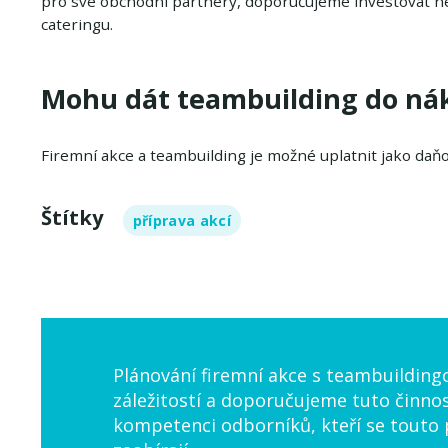
pro své obchodní partnery, doporučujeme investovat ne
cateringu.
Mohu dát teambuilding do ná
Firemní akce a teambuilding je možné uplatnit jako daň
Štítky
příprava akcí
Plánování firemní akce s teambuildi
záležitostí a doporučujeme tuto činn
kompetenci odborníků, kteří se tout