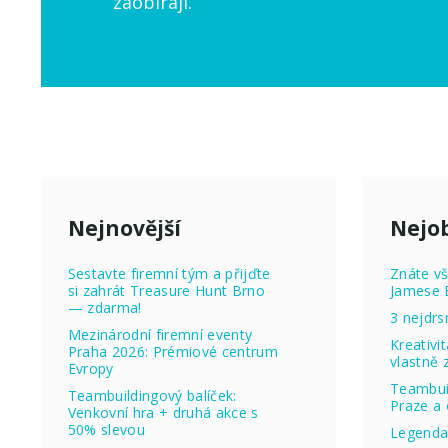
zaobírají.
Nejnovější
Nejob
Sestavte firemní tým a přijďte
Znáte vš
si zahrát Treasure Hunt Brno
Jamese 
— zdarma!
3 nejdrs
Mezinárodní firemní eventy
Kreativi
Praha 2026: Prémiové centrum
vlastně
Evropy
Teambuil
Teambuildingový balíček:
Praze a 
Venkovní hra + druhá akce s
50% slevou
Legenda