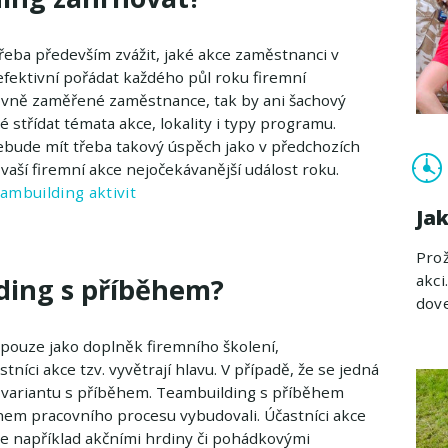
e třeba především zvážit, jaké akce zaměstnanci v
fektivní pořádat každého půl roku firemní
ovně zaměřené zaměstnance, tak by ani šachový
střídat témata akce, lokality i typy programu.
ebude mít třeba takový úspěch jako v předchozích
z vaší firemní akce nejočekávanější událost roku.
ambuilding aktivit
Ja
Prož
akci
ding s příběhem?
dove
pouze jako doplněk firemního školení,
tníci akce tzv. vyvětrají hlavu. V případě, že se jedná
variantu s příběhem. Teambuilding s příběhem
hem pracovního procesu vybudovali. Účastníci akce
e například akčními hrdiny či pohádkovými