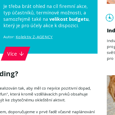
Je třeba brát ohled na cíl firemní akce,
typ účastníků, termínové možnosti, a
samozřejmě také na
velikost budgetu
,
který je pro účely akce k dispozici.
Ind
Autor:
Kolektiv Z-AGENCY
Indi
prog
svět
Více
pro 
lding?
lizován tak, aby měl co nejvíce pozitivní dopad,
 "fun", která kromě vzdělávacích prvků obsahuje
ít ke zbytečnému okleštění aktivit.
etem, doporučujeme v prvé řadě včasné naplánování