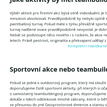
Výběr aktivit pro firemní akci bývá silně individuální. J
minulosti absolvovali. Pravděpodobně by nebylo úplně e
paintballový turnaj. Pokud máte v týmu převážně sport
turnaj nadšené ovace pravděpodobně nevyvolal. Je dobré 
Nebát se podstoupit něco nového i s rizikem, že akce n
letech. Právě pestrost, originalita a překvapení udělají 
Kompletní nabídka te
Sportovní akce nebo teambuil
Pokud se jedná o outdoorový program, který má sloužit 
doporučujeme čistě sportovní aktivity, při kterých si účas
o samostatný teambuildingový program, doporučujeme 
dokáže v lidech odblokovat mnohé zábrany, které si bě
se přesunou do jiné časoprostorové dimenze a stanou s