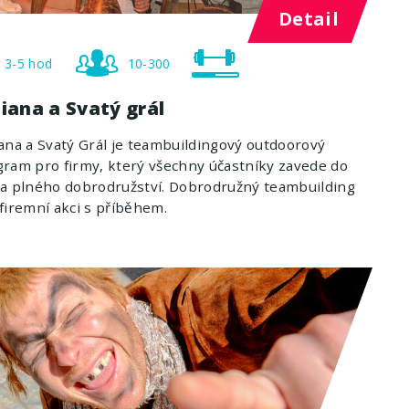
Detail
3-5 hod
10-300
iana a Svatý grál
ana a Svatý Grál je teambuildingový outdoorový
ram pro firmy, který všechny účastníky zavede do
a plného dobrodružství. Dobrodružný teambuilding
firemní akci s příběhem.