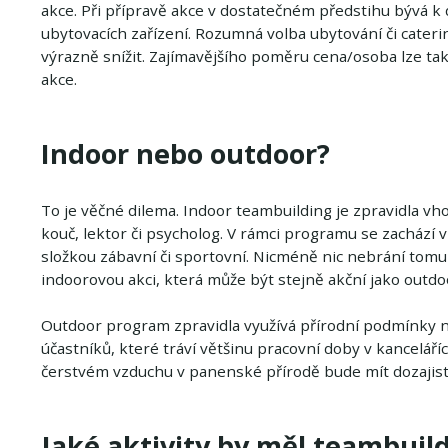
akce. Při přípravě akce v dostatečném předstihu bývá k
ubytovacích zařízení. Rozumná volba ubytování či cater
výrazně snížit. Zajímavějšího poměru cena/osoba lze t
akce.
Indoor nebo outdoor?
To je věčné dilema. Indoor teambuilding je zpravidla v
kouč, lektor či psycholog. V rámci programu se zachází v
složkou zábavní či sportovní. Nicméně nic nebrání tomu 
indoorovou akci, která může být stejně akční jako outdo
Outdoor program zpravidla využívá přírodní podmínky ně
účastníků, které tráví většinu pracovní doby v kanceláří
čerstvém vzduchu v panenské přírodě bude mít dozajist
Jaké aktivity by měl teambuil