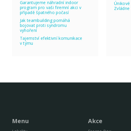
Garantujeme náhradní indoor
Únikové 
program pro vaši firemní akci v
Zvládne 
případě špatného počasí
Jak teambuilding pomáhá
bojovat proti syndromu
vyhoření
Tajemství efektivní komunikace
v týmu
Menu
Akce