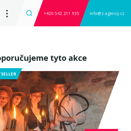
+420 542 211 935
info@z-agency.cz
poručujeme tyto akce
TSELLER