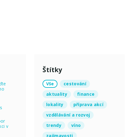
Štítky
Vše
cestování
ďte
no
aktuality
finance
lokality
příprava akcí
 s
vzdělávání a rozvoj
oor
trendy
víno
ci v
zajímavosti