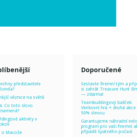
líbenější
Doporučené
echny představitele
Sestavte firemní tým a přij
Bonda?
si zahrát Treasure Hunt Br
— zdarma!
nější věznice na světě
Teambuildingový balíček:
ta: Co toto slovo
Venkovní hra + druhá akce
 znamená?
50% slevou
dingové aktivity v
Garantujeme náhradní ind
okolí
program pro vaši firemní ak
případě špatného počasí
 o Macoše