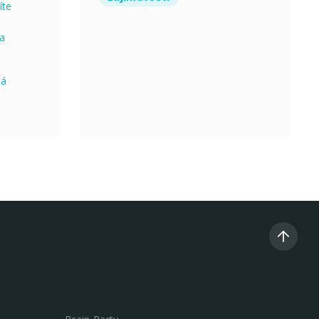
íte
na
ná