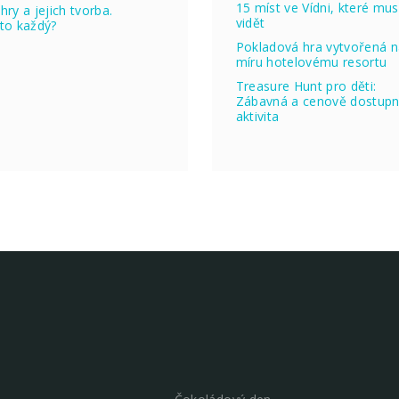
15 míst ve Vídni, které mus
hry a jejich tvorba.
vidět
to každý?
Pokladová hra vytvořená 
míru hotelovému resortu
Treasure Hunt pro děti:
Zábavná a cenově dostup
aktivita