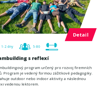
Detail
1-2 dny
5-80
mbuilding s reflexí
mbuildingový program určený pro rozvoj firemních
. Program je vedený formou zážitkové pedagogiky.
huje outdoor nebo indoor aktivity a následnou
exi vedenou lektorem.