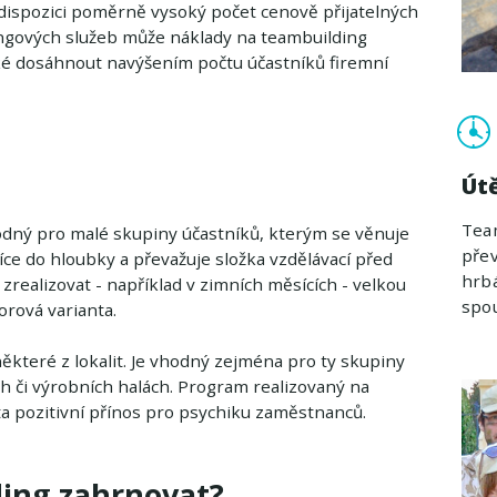
 dispozici poměrně vysoký počet cenově přijatelných
ingových služeb může náklady na teambuilding
aké dosáhnout navýšením počtu účastníků firemní
Út
Tea
hodný pro malé skupiny účastníků, kterým se věnuje
přev
íce do hloubky a převažuje složka vzdělávací před
hrbá
zrealizovat - například v zimních měsících - velkou
spou
orová varianta.
které z lokalit. Je vhodný zejména pro ty skupiny
ch či výrobních halách. Program realizovaný na
a pozitivní přínos pro psychiku zaměstnanců.
ding zahrnovat?