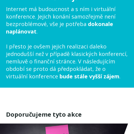
Internet má budoucnost a s ním i virtuální
konference. Jejich konání samozřejmě není
bezproblémové, vše je potřeba
dokonale
naplánovat
.
I přesto je ovšem jejich realizaci daleko
jednodušší než v případě klasických konferencí,
nemluvě o finanční stránce. V následujícím
období se proto dá předpokládat, že o
virtuální konference
bude stále vyšší zájem
.
Doporučujeme tyto akce