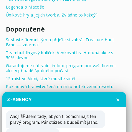
Legenda o Macoše
Únikové hry a jejich tvorba. Zvládne to každý?
Doporučené
Sestavte firemní tým a přijďte si zahrát Treasure Hunt
Brno — zdarma!
Teambuildingový balíček: Venkovní hra + druhá akce s
50% slevou
Garantujeme náhradní indoor program pro vaši firemní
akci v případě špatného počasí
15 míst ve Vídni, které musíte vidět
Pokladová hra vytvořená na míru hotelovému resortu
Treasure Hunt pro děti: Zábavná a cenově dostupná
×
Z-AGENCY
aktivita
Štítky
Ahoj! 👋 Jsem tady, abych ti pomohl najít ten
pravý program. Pár otázek a budeš mít jasno.
Vše
cestování
aktuality
finance