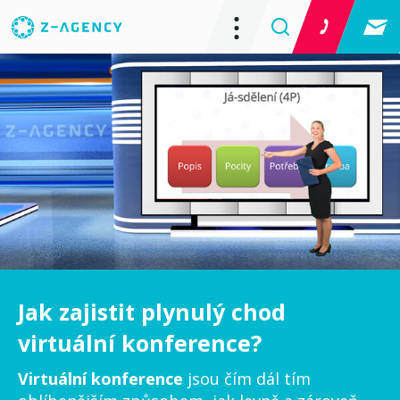
Jak zajistit plynulý chod
virtuální konference?
Virtuální konference
jsou čím dál tím