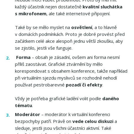
každý účastník nejen dostatečně
kvalitní sluchátka
s mikrofonem
, ale také internetové připojení.
Také by se mělo myslet na
osvětlení
, a to hlavně
v domácích podmínkách. Proto je dobré provést před
začátkem celé akce alespoň jednu větší zkoušku, aby
se zjistilo, jestli vše funguje.
Forma
– obsah je zásadní, ovšem ani forma nesmí
příliš zaostávat. Grafické ztvárnění by mělo
korespondovat s obsahem konference, takže například
při virtuálním sjezdu myslivců se rozhodně nehodí
používat pestrobarevné
pozadí či efekty
.
Vždy je potřeba grafické ladění volit podle
daného
tématu
.
Moderátor
– moderátor k virtuální konferenci
bezpochyby patří. Právě on
vede celou diskuzi
a
sleduje, jestli jsou všichni účastníci aktivní. Také