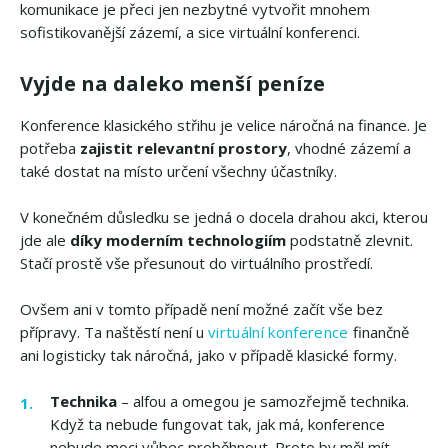
komunikace je přeci jen nezbytné vytvořit mnohem
sofistikovanější zázemí, a sice virtuální konferenci.
Vyjde na daleko menší peníze
Konference klasického střihu je velice náročná na finance. Je
potřeba
zajistit relevantní prostory
, vhodné zázemí a
také dostat na místo určení všechny účastníky.
V konečném důsledku se jedná o docela drahou akci, kterou
jde ale
díky moderním technologiím
podstatně zlevnit.
Stačí prostě vše přesunout do virtuálního prostředí.
Ovšem ani v tomto případě není možné začít vše bez
přípravy. Ta naštěstí není u
virtuální konference
finančně
ani logisticky tak náročná, jako v případě klasické formy.
Technika
– alfou a omegou je samozřejmě technika.
Když ta nebude fungovat tak, jak má, konference
nebude moci vůbec proběhnout. Proto by měl mít