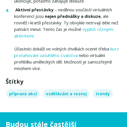
ukončuje, potažmo zahajuje diskuze.
Aktivní přestávky
– nedílnou součástí virtuálních
konferencí jsou
nejen přednášky a diskuze
, ale
rovněž i kratší přestávky. Ty obvykle netrvají déle než
patnáct minut. Tento čas je možné
vyplnit různými
aktivitami
.
Účastníci dokáží ve volných chvilkách ocenit třeba
kurz
protahování zatuhlého svalstva
nebo virtuální
prohlídku uměleckých děl. Možností je samozřejmě
mnohem více.
Štítky
příprava akcí
vzdělávání a rozvoj
trendy
Budou stále častější