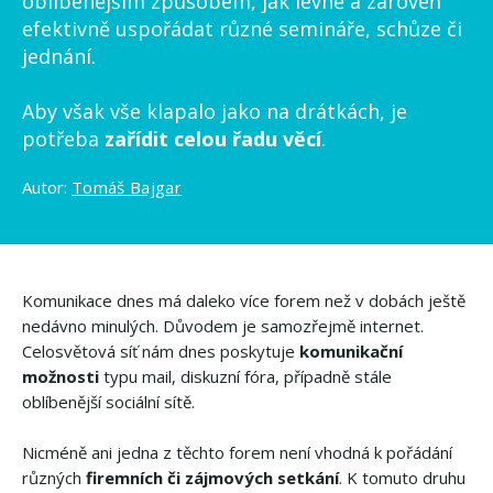
oblíbenějším způsobem, jak levně a zároveň
efektivně uspořádat různé semináře, schůze či
jednání.
Aby však vše klapalo jako na drátkách, je
potřeba
zařídit celou řadu věcí
.
Autor:
Tomáš Bajgar
Komunikace dnes má daleko více forem než v dobách ještě
nedávno minulých. Důvodem je samozřejmě internet.
Celosvětová síť nám dnes poskytuje
komunikační
možnosti
typu mail, diskuzní fóra, případně stále
oblíbenější sociální sítě.
Nicméně ani jedna z těchto forem není vhodná k pořádání
různých
firemních či zájmových setkání
. K tomuto druhu