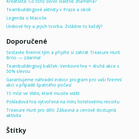
Kreativita: Co toto slovo vlastně znamená?
Teambuildingové aktivity v Praze a okolí
Legenda o Macoše
Únikové hry a jejich tvorba. Zvládne to každý?
Doporučené
Sestavte firemní tým a přijďte si zahrát Treasure Hunt
Brno — zdarma!
Teambuildingový balíček: Venkovní hra + druhá akce s
50% slevou
Garantujeme náhradní indoor program pro vaši firemní
akci v případě špatného počasí
15 míst ve Vídni, které musíte vidět
Pokladová hra vytvořená na míru hotelovému resortu
Treasure Hunt pro děti: Zábavná a cenově dostupná
aktivita
Štítky