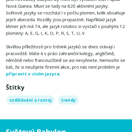
Nová Guinea. Mluví se tady na 820 aktivními jazyky.
Světové jazyky se rozchází i v počtu písmen, kolik obsahuje
jejich abeceda. Rozdíly jsou propastné. Například jazyk
khmer jich má 74, ale jazyk rotokos si vystačí s pouhými 12
písmeny: A, E, G, I, K, O, P, R, S, T, U, V.
Skvělou příležitostí pro trénink jazyků se dnes stávají i
pracoviště. Máte-li v práci zahraniční kolegy, angličtině,
němčině nebo francouzštině se asi nevyhnete. Nemusíte se
bát, že si neužijete firemní akce, pro nás není problém je
připravit v cizím jazyce
.
Štítky
vzdělávání a rozvoj
trendy
Světový Babylon