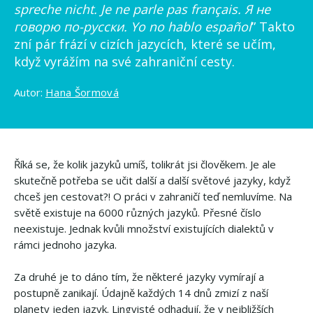
spreche nicht. Je ne parle pas français. Я не
говорю по-русски. Yo no hablo español
” Takto
zní pár frází v cizích jazycích, které se učím,
když vyrážím na své zahraniční cesty.
Autor:
Hana Šormová
Říká se, že kolik jazyků umíš, tolikrát jsi člověkem. Je ale
skutečně potřeba se učit další a další světové jazyky, když
chceš jen cestovat?! O práci v zahraničí teď nemluvíme. Na
světě existuje na 6000 různých jazyků. Přesné číslo
neexistuje. Jednak kvůli množství existujících dialektů v
rámci jednoho jazyka.
Za druhé je to dáno tím, že některé jazyky vymírají a
postupně zanikají. Údajně každých 14 dnů zmizí z naší
planety jeden jazyk. Lingvisté odhadují, že v nejbližších