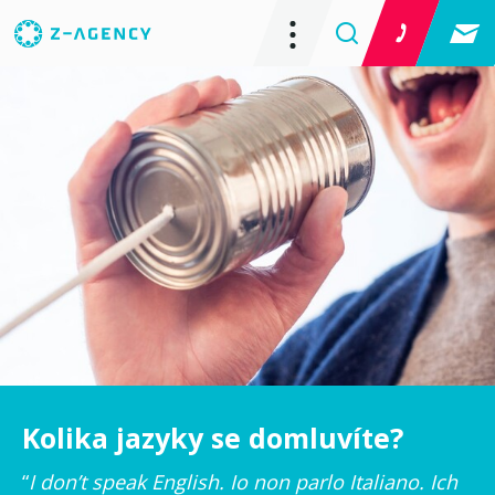
Kolika jazyky se domluvíte?
“
I don’t speak English. Io non parlo Italiano. Ich