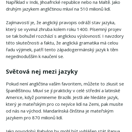
Například v Indii, Jihoafrické republice nebo na Maltě. Jako
druhým jazykem angličtinou mluví na 510 milionů lidí.
Zajímavostí je, že anglický pravopis odráží stav jazyka,
který se vyvinul zhruba kolem roku 1400. Písemný projev
se tak bohužel rozchází s anglickou výslovností. I navzdory
této skutečnosti a faktu, že anglická gramatika má celou
řadu výjimek, patří tento západogermánský jazyk k těm
nejjednodušším k naučení se.
Světová nej mezi jazyky
Pokud není angličtina vaším favoritem, můžete to zkusit se
španělštinou. Mluví se jí prakticky v celé střední a latinské
Americe, když pomineme Brazílii. Jestli ale hledáte jazyk,
který je mateřským pro co nejvíce lidí na Zemi, pak musíte
od nás na východ. Mandarínská čínština je mateřským
jazykem pro 870 milionů lidí.
Jako novodobý Babylon by mohl být vyhlášen stát Papua