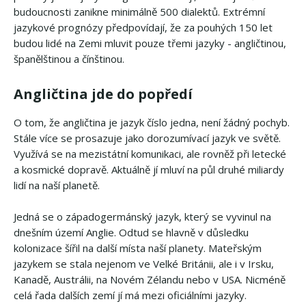
budoucnosti zanikne minimálně 500 dialektů. Extrémní
jazykové prognózy předpovídají, že za pouhých 150 let
budou lidé na Zemi mluvit pouze třemi jazyky - angličtinou,
španělštinou a čínštinou.
Angličtina jde do popředí
O tom, že angličtina je jazyk číslo jedna, není žádný pochyb.
Stále více se prosazuje jako dorozumívací jazyk ve světě.
Využívá se na mezistátní komunikaci, ale rovněž při letecké
a kosmické dopravě. Aktuálně jí mluví na půl druhé miliardy
lidí na naší planetě.
Jedná se o západogermánský jazyk, který se vyvinul na
dnešním území Anglie. Odtud se hlavně v důsledku
kolonizace šířil na další místa naší planety. Mateřským
jazykem se stala nejenom ve Velké Británii, ale i v Irsku,
Kanadě, Austrálii, na Novém Zélandu nebo v USA. Nicméně
celá řada dalších zemí jí má mezi oficiálními jazyky.