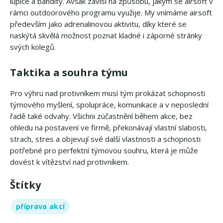
lupiče a bandity. Avšak závisí na způsobu, jakým se airsoft v
rámci outdoorového programu využije. My vnímáme airsoft
především jako adrenalinovou aktivitu, díky které se
naskýtá skvělá možnost poznat kladné i záporné stránky
svých kolegů.
Taktika a souhra týmu
Pro výhru nad protivníkem musí tým prokázat schopnosti
týmového myšlení, spolupráce, komunikace a v neposlední
řadě také odvahy. Všichni zúčastnění během akce, bez
ohledu na postavení ve firmě, překonávají vlastní slabosti,
strach, stres a objevují své další vlastnosti a schopnosti
potřebné pro perfektní týmovou souhru, která je může
dovést k vítězství nad protivníkem.
Štítky
příprava akcí