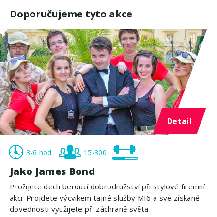
Doporučujeme tyto akce
Detail
3-6 hod
15-300
Jako James Bond
Prožijete dech beroucí dobrodružství při stylové firemní
akci. Projdete výcvikem tajné služby MI6 a své získané
dovednosti využijete při záchraně světa.